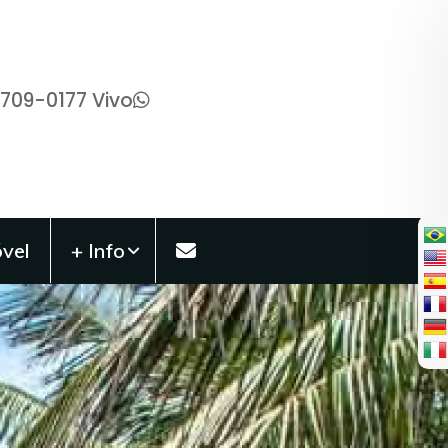
9709-0177 Vivo
vel
+ Info