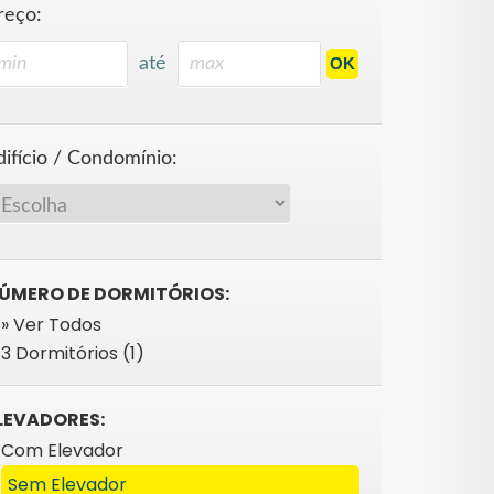
reço:
até
difício / Condomínio:
ÚMERO DE DORMITÓRIOS:
» Ver Todos
3 Dormitórios (1)
LEVADORES:
Com Elevador
Sem Elevador