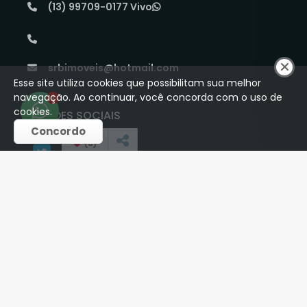
(13) 99709-0177 Vivo
srbimoveis@hotmail.com
Esse site utiliza cookies que possibilitam sua melhor
navegação. Ao continuar, você concorda com o uso de
1
cookies.
REDES SOCIAIS
Concordo
(
0
)