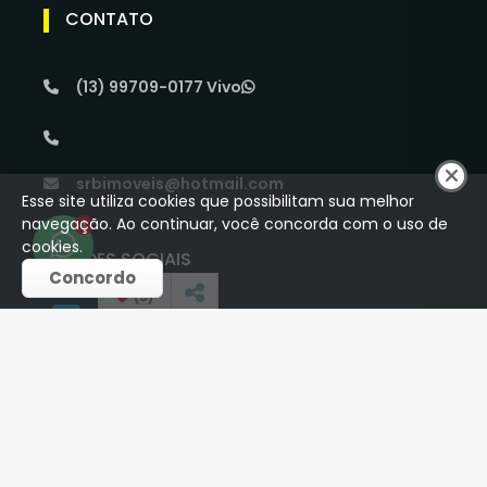
CONTATO
(13) 99709-0177 Vivo
srbimoveis@hotmail.com
Esse site utiliza cookies que possibilitam sua melhor
navegação. Ao continuar, você concorda com o uso de
1
cookies.
REDES SOCIAIS
Concordo
(
0
)