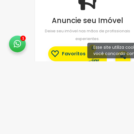
Anuncie seu Imóvel
Deixe seu imóvel nas mãos de profissionais
experientes.
1
Esse site utiliza c
0
Favoritos
você concorda com
Anunciar
CADASTRE-SE
Receba nossas novidades por e-mail