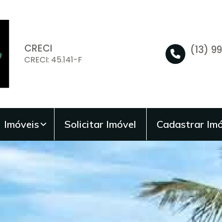
CRECI
(13) 9
CRECI: 45.141-F
Imóveis
Solicitar Imóvel
Cadastrar Imó