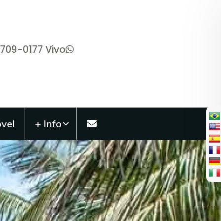
9709-0177 Vivo
vel
+ Info