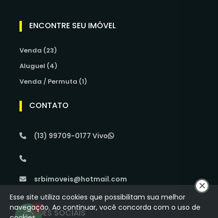
ENCONTRE SEU IMÓVEL
Venda (23)
Aluguel (4)
Venda / Permuta (1)
CONTATO
(13) 99709-0177 Vivo
srbimoveis@hotmail.com
Esse site utiliza cookies que possibilitam sua melhor
navegação. Ao continuar, você concorda com o uso de
1
REDES SOCIAIS
cookies.