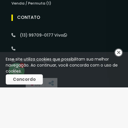
Venda / Permuta (1)
CONTATO
(13) 99709-0177 Vivo
Esse site utiliza cookies que possibilitam sua melhor
srbimoveis@hotmail.com
navegação. Ao continuar, você concorda com o uso de
1
cookies.
Concordo
REDES SOCIAIS
(
0
)