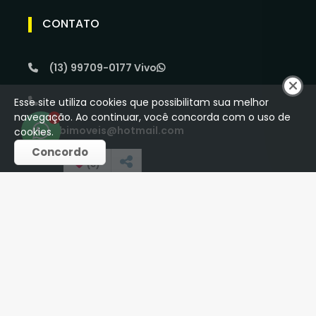
CONTATO
(13) 99709-0177 Vivo
Esse site utiliza cookies que possibilitam sua melhor
navegação. Ao continuar, você concorda com o uso de
1
srbimoveis@hotmail.com
cookies.
Concordo
(
0
)
REDES SOCIAIS