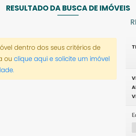
RESULTADO DA BUSCA DE IMÓVEIS
R
el dentro dos seus critérios de
T
a ou
clique aqui e solicite um imóvel
dade.
V
A
V
E