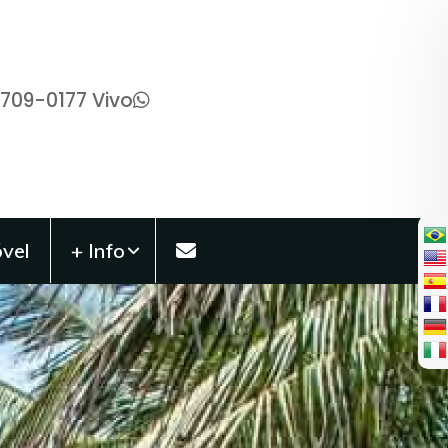
9709-0177 Vivo
vel
+ Info