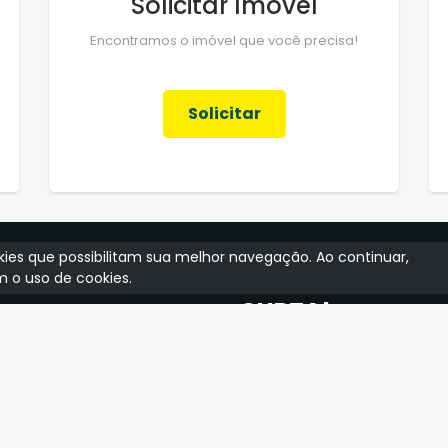
Solicitar Imóvel
Encontramos o imóvel que você precisa!
Solicitar
ookies que possibilitam sua melhor navegação. Ao continuar,
 o uso de cookies.
CURTA!
Curta nossa Fanpage!