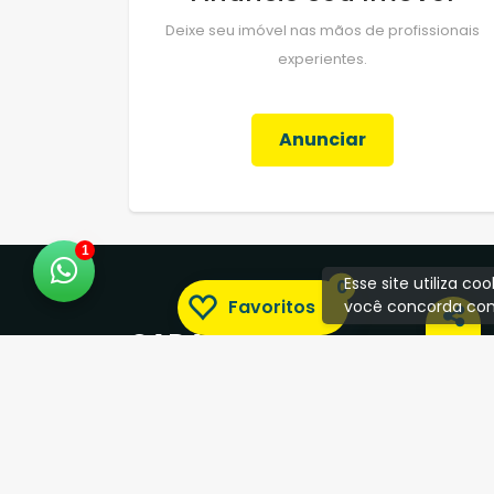
Deixe seu imóvel nas mãos de profissionais
experientes.
Anunciar
1
Esse site utiliza c
0
Favoritos
você concorda com
CADASTRE-SE
Receba nossas novidades por e-mail
Seu Nome: