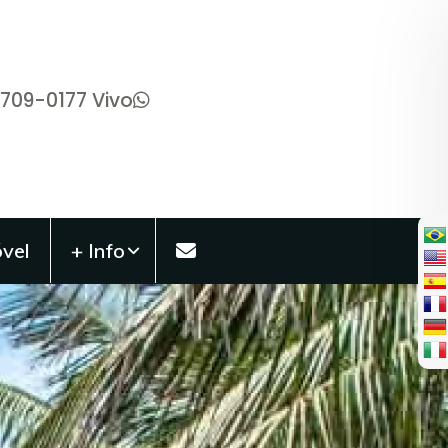
9709-0177 Vivo
vel
+ Info