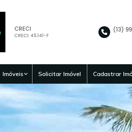
CRECI
(13) 9
CRECI: 45.141-F
Imóveis
Solicitar Imóvel
Cadastrar Imó