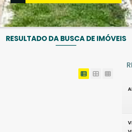
RESULTADO DA BUSCA DE IMÓVEIS
R
A
V
V