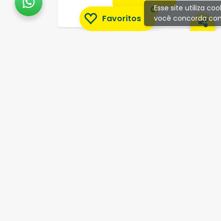
Esse site utiliza c
0
Favoritos
você concorda com
CADASTRE-SE
Receba nossas novidades por e-mail
Seu Nome:
Seu E-mail: